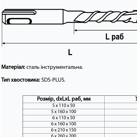
Матеріал:
сталь інструментальна.
Тип хвостовика:
SDS-PLUS.
Розмір, dxLxL раб, мм
5 х 110 х 50
5 х 160 х 100
6 х 110 х 50
6 х 160 х 100
6 х 210 х 150
6 х 260 х 200