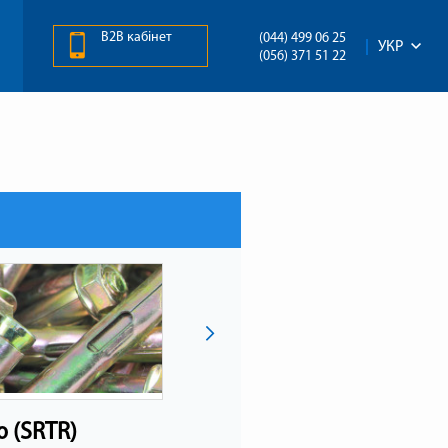
B2B кабінет
(044) 499 06 25
УКР
(056) 371 51 22
 (SRTR)